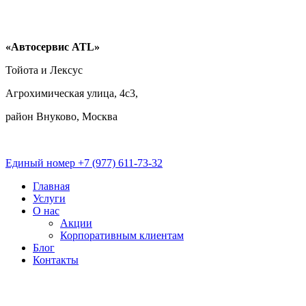
Перейти
к
содержимому
«Автосервис ATL»
Тойота и Лексус
Агрохимическая улица, 4с3,
район Внуково, Москва
Единый номер
+7 (977) 611-73-32
Главная
Услуги
О нас
Акции
Корпоративным клиентам
Блог
Контакты