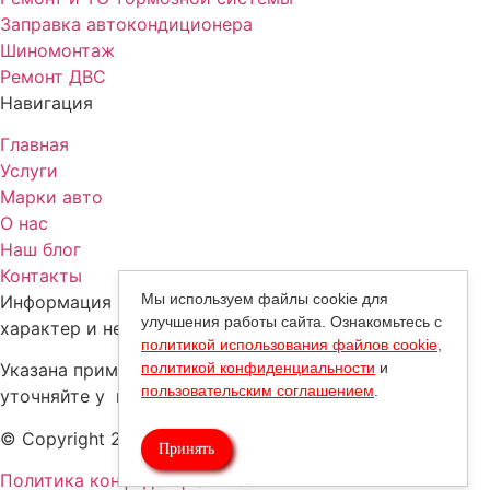
Заправка автокондиционера
Шиномонтаж
Ремонт ДВС
Навигация
Главная
Услуги
Марки авто
О нас
Наш блог
Контакты
Мы используем файлы cookie для
Информация на сайте носит информационный
улучшения работы сайта. Ознакомьтесь с
характер и не является офертой (ст. 437 ч. 1 ГК РФ).
политикой использования файлов cookie
,
политикой конфиденциальности
и
Указана примерная стоимость работ, точную
пользовательским соглашением
.
уточняйте у наших специалистов.
© Copyright 2026. |
Автосервис ATL
Принять
Политика конфиденциальности