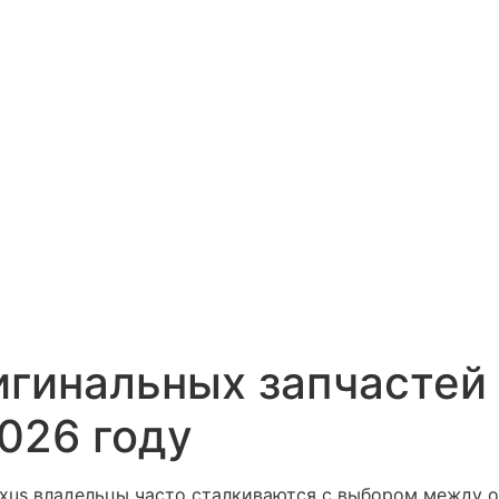
игинальных запчастей
2026 году
exus владельцы часто сталкиваются с выбором между 