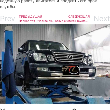
надежную работу двигателя и продлить его срок
службы.
Prev
Next
ПРЕДЫДУЩАЯ
СЛЕДУЮЩАЯ
Полное техническое обслуживание Toyota и Lexus в 2026 году: что включает и как проводится
Какие системы Toyota и Lexus требуют регулярного обслуживания в 2026 году