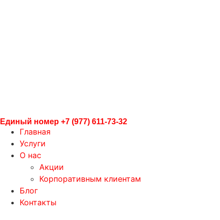
«Автосервис ATL»
Тойота и Лексус
Агрохимическая улица, 4с3,
район Внуково, Москва
Единый номер
+7 (977) 611-73-32
Главная
Услуги
О нас
Акции
Корпоративным клиентам
Блог
Контакты