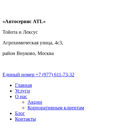
Перейти
к
содержимому
«Автосервис ATL»
Тойота и Лексус
Агрохимическая улица, 4с3,
район Внуково, Москва
Единый номер
+7 (977) 611-73-32
Главная
Услуги
О нас
Акции
Корпоративным клиентам
Блог
Контакты