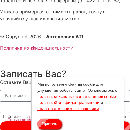
характер и не является офертой (ст. 437 ч. 1 ГК РФ).
Указана примерная стоимость работ, точную
уточняйте у наших специалистов.
© Copyright 2026. |
Автосервис ATL
Политика конфиденциальности
Записать Вас?
Оставьте Ваш номер — мы Вам перезвоним!
Мы используем файлы cookie для
улучшения работы сайта. Ознакомьтесь с
политикой использования файлов cookie
,
политикой конфиденциальности
и
пользовательским соглашением
.
Согласен с
условиями обработки
моих персональных данных и
Пользовательским соглашением
Принять
Отправить