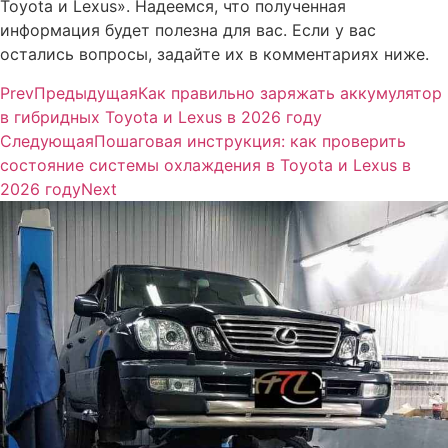
Toyota и Lexus». Надеемся, что полученная
информация будет полезна для вас. Если у вас
остались вопросы, задайте их в комментариях ниже.
Prev
Предыдущая
Как правильно заряжать аккумулятор
в гибридных Toyota и Lexus в 2026 году
Следующая
Пошаговая инструкция: как проверить
состояние системы охлаждения в Toyota и Lexus в
2026 году
Next